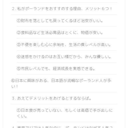
２. 私がポーランドをおすすめする理由、メリット６つ！
①財布を落としても戻ってくるほど治安がいい。
②食料品など生活必需品はとくに、物価が安い。
③不便を楽しむ心に余裕を、生活の質レベルが高い。
④迷惑をかけるのはお互い様だから、みんな優しい。
⑤市民レベルでも、経済成長を実感できる。
⑥日本に興味がある、日本語が流暢なポーランド人が多
い！
３. あえてデメリットをあげるとするならば。
①日本食が売っていない、もしくは高価で手が出しに
くい。
４. 東南アジアは人気なのに、ポーランドはなぜ不人気？