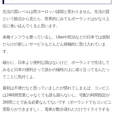
生活の質レベルは西ヨーロッパ諸国と変わりません。生活の質
という観点から見たら、世界的にみてもポーランドはかなり上
位に食い込んでくると思います。
各種インフラも整っているし、Uberや民泊などの日本では規制
だらけの新しいサービスもどんどん積極的に受け入れていま
す。
確かに、日本より便利な国はないけど、ポーランドで生活して
みると日本の便利さって誰かの犠牲の上に成り立ってるんだっ
てことに気付くよ。
最初は不便だなと思っていましたが慣れてしまえば、コンビニ
は24時間営業じゃなくても誰も困らないし、宅配の時間指定が
2時間ごとである必要なんてないです（ポーランドでもコンビニ
受取りができますし）。電車が数分遅れただけでイライラする